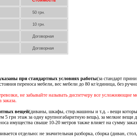
Стоимость
50 грн.
10 грн.
Договорная
Договорная
 указаны при стандартных условиях работы
(за стандарт прин
сстояния переноса мебели, вес мебели до 80 кг/единица, без руч
 т. д.)
ревозки, не забывайте называть диспетчеру все усложняющие 
 заказа.
ритных вещей
(диваны, шкафы, стир.машины и т.д. - вещи которы
ем 5 грн этаж за одну крупногабаритную вещь), за мелкие вещи д
еноса имущества свыше 10-20 метров также влияет на сумму заказ
вается отдельно: не значительная разборка, сборка (диван, стол, 