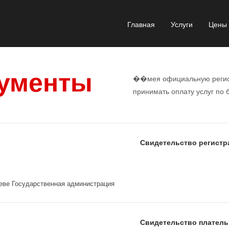
Главная
Услуги
Цены
ументы
��мея официальную регис
принимать оплату услуг по 
Свидетельство регистр
иеве Государственная администрация
Свидетельство платель